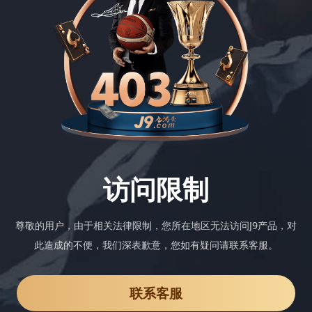
访问限制
尊敬的用户，由于相关法律限制，您所在地区无法访问J9产品，对
此造成的不便，我们深表歉意，您如有疑问请联系客服。
联系客服